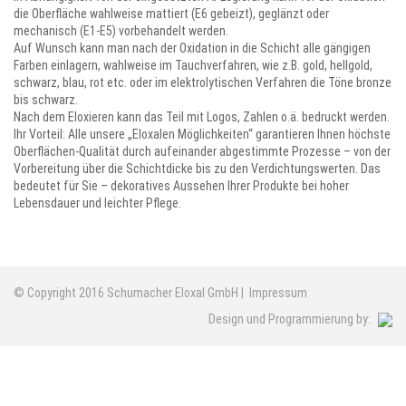
die Oberfläche wahlweise mattiert (E6 gebeizt), geglänzt oder
mechanisch (E1-E5) vorbehandelt werden.
Auf Wunsch kann man nach der Oxidation in die Schicht alle gängigen
Farben einlagern, wahlweise im Tauchverfahren, wie z.B. gold, hellgold,
schwarz, blau, rot etc. oder im elektrolytischen Verfahren die Töne bronze
bis schwarz.
Nach dem Eloxieren kann das Teil mit Logos, Zahlen o.ä. bedruckt werden.
Ihr Vorteil: Alle unsere „Eloxalen Möglichkeiten“ garantieren Ihnen höchste
Oberflächen-Qualität durch aufeinander abgestimmte Prozesse – von der
Vorbereitung über die Schichtdicke bis zu den Verdichtungswerten. Das
bedeutet für Sie – dekoratives Aussehen Ihrer Produkte bei hoher
Lebensdauer und leichter Pflege.
© Copyright 2016 Schumacher Eloxal GmbH |
Impressum
Design und Programmierung by: